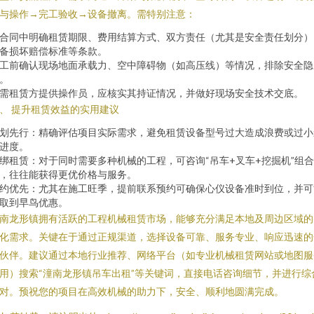
与操作→完工验收→设备撤离。需特别注意：
合同中明确租赁期限、费用结算方式、双方责任（尤其是安全责任划分）
备损坏赔偿标准等条款。
工前确认现场地面承载力、空中障碍物（如高压线）等情况，排除安全隐
。
需租赁方提供操作员，应核实其持证情况，并做好现场安全技术交底。
、 提升租赁效益的实用建议
划先行：精确评估项目实际需求，避免租赁设备型号过大造成浪费或过小
进度。
绑租赁：对于同时需要多种机械的工程，可咨询“吊车+叉车+挖掘机”组
，往往能获得更优价格与服务。
约优先：尤其在施工旺季，提前联系预约可确保心仪设备准时到位，并可
取到早鸟优惠。
南龙形镇拥有活跃的工程机械租赁市场，能够充分满足本地及周边区域的
化需求。关键在于通过正规渠道，选择设备可靠、服务专业、响应迅速的
伙伴。建议通过本地行业推荐、网络平台（如专业机械租赁网站或地图服
用）搜索“潼南龙形镇吊车出租”等关键词，直接电话咨询细节，并进行综
对。预祝您的项目在高效机械的助力下，安全、顺利地圆满完成。