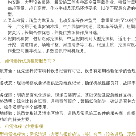
构安装、大型设备吊装、桥梁施工等多种高空及重载作业。租赁时需
确起重量、起升高度、作业半径及现场环境要求，以便匹配最合适的
型。
叉车租赁：涵盖内燃叉车、电动叉车等多种型号，载重量1吨至10吨
等，广泛用于仓库货物堆垛、生产线物料转运、装卸车等场景。短期
赁灵活，长期合作优惠，并提供熟练操作员可选。
挖掘机租赁：包括迷你挖掘机、中型挖掘机到大型挖掘机，适用于土
开挖、管道铺设、场地平整、河道清淤等工程。根据土质、挖掘深度
作业空间推荐机型，多数提供带司机服务。
、 如何选择优质租赁服务商？
质齐全：优先选择持有特种设备经营许可证、设备有定期检验记录的合规
。
备状态：现场考察或要求提供近期维保记录，确保机械性能良好，故障率
。
务保障：明确是否包含运输、现场安装调试、基础保险及应急维修支持。
格透明：综合比较台班费、月租费等报价，警惕低价陷阱，确认是否包含
、操作员薪资等全部费用。
地经验：熟悉龙形镇及潼南区地形、道路及常见施工条件的服务商，能提
精准的解决方案。
、 租赁流程与注意事项
型租赁流程为：需求沟通→方案与报价确认→签订合同→设备进场→现场